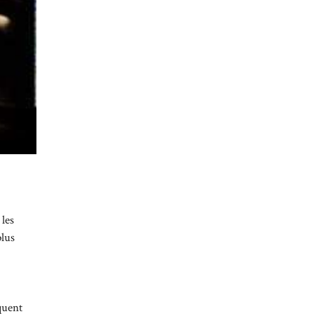
 les
plus
quent