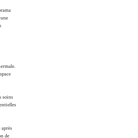
norama
c une
s
hermale.
espace
s soins
entielles
 après
on de