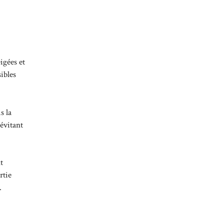
igées et
ibles
s la
 évitant
t
rtie
.