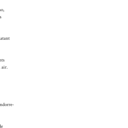
no,
s
datant
nts
 air.
Andorre-
de